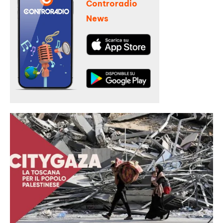
Controradio
News