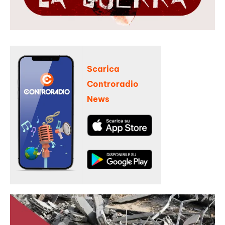
Scarica
Controradio
News