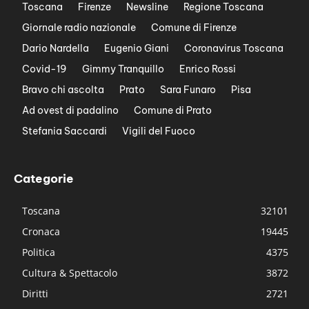
Toscana
Firenze
Newsline
Regione Toscana
Giornale radio nazionale
Comune di Firenze
Dario Nardella
Eugenio Giani
Coronavirus Toscana
Covid-19
Gimmy Tranquillo
Enrico Rossi
Bravo chi ascolta
Prato
Sara Funaro
Pisa
Ad ovest di padalino
Comune di Prato
Stefania Saccardi
Vigili del Fuoco
Categorie
Toscana
32101
Cronaca
19445
Politica
4375
Cultura & Spettacolo
3872
Diritti
2721