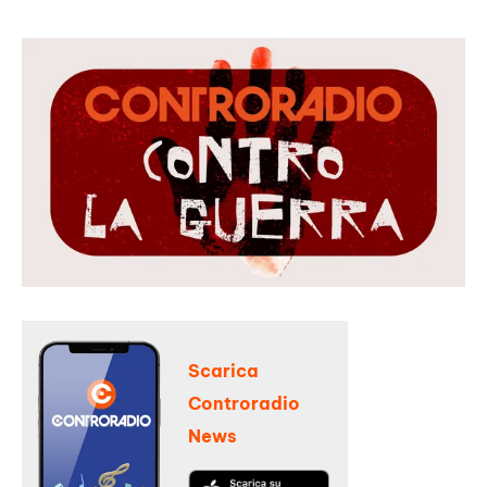
Scarica
Controradio
News