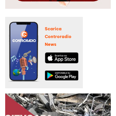
Scarica
Controradio
News