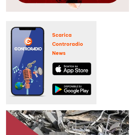
Scarica
Controradio
News