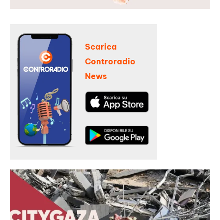
Scarica
Controradio
News