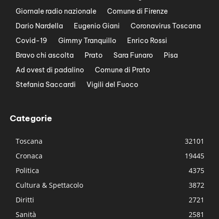
Giornale radio nazionale
Comune di Firenze
Dario Nardella
Eugenio Giani
Coronavirus Toscana
Covid-19
Gimmy Tranquillo
Enrico Rossi
Bravo chi ascolta
Prato
Sara Funaro
Pisa
Ad ovest di padalino
Comune di Prato
Stefania Saccardi
Vigili del Fuoco
Categorie
Toscana
32101
Cronaca
19445
Politica
4375
Cultura & Spettacolo
3872
Diritti
2721
Sanità
2581