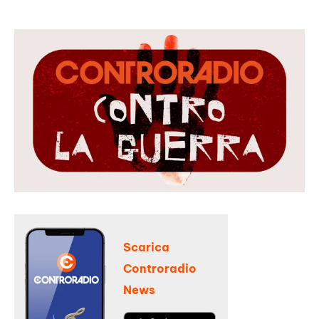
Scarica
Controradio
News