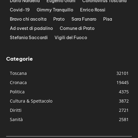
Dario Nardella
Eugenio Giani
Coronavirus Toscana
Covid-19
Gimmy Tranquillo
Enrico Rossi
Bravo chi ascolta
Prato
Sara Funaro
Pisa
Ad ovest di padalino
Comune di Prato
Stefania Saccardi
Vigili del Fuoco
Categorie
Toscana
32101
Cronaca
19445
Politica
4375
Cultura & Spettacolo
3872
Diritti
2721
Sanità
2581