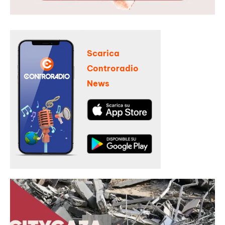
Scarica
Controradio
News