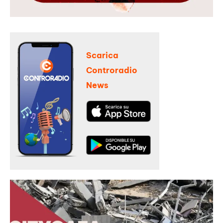
Scarica
Controradio
News