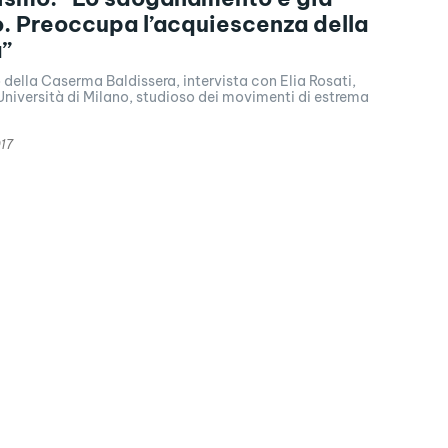
o. Preoccupa l’acquiescenza della
a”
o della Caserma Baldissera, intervista con Elia Rosati,
'Università di Milano, studioso dei movimenti di estrema
17