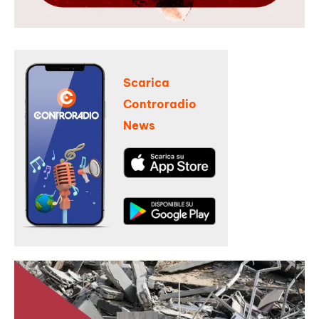
Scarica
Controradio
News