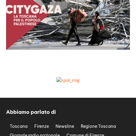
Abbiamo parlato di
Toscana
Firenze
Newsline
Regione Toscana
Giornale radio nazionale
Comune di Firenze