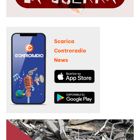
Scarica
Controradio
News