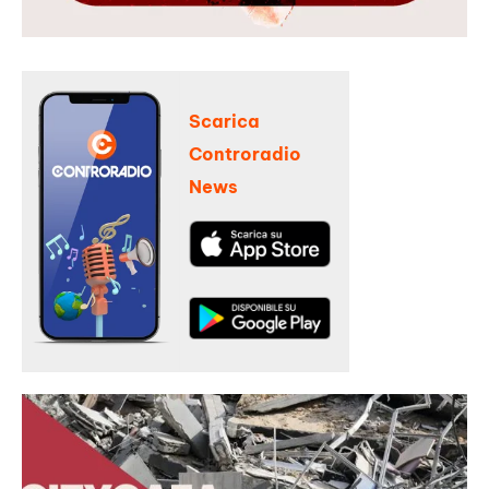
Scarica
Controradio
News