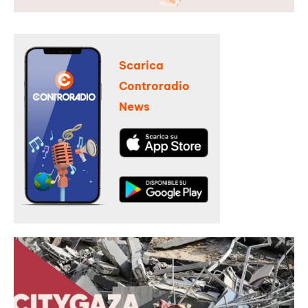
Scarica
Controradio
News