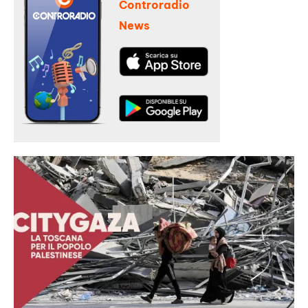
Controradio
News