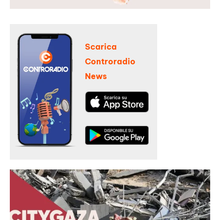
Scarica
Controradio
News