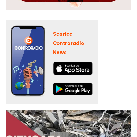
Scarica
Controradio
News