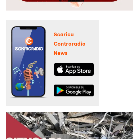
Scarica
Controradio
News