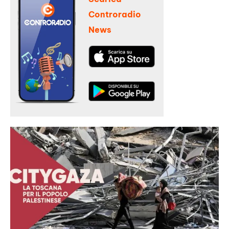
Controradio
News