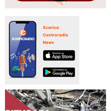
Scarica
Controradio
News