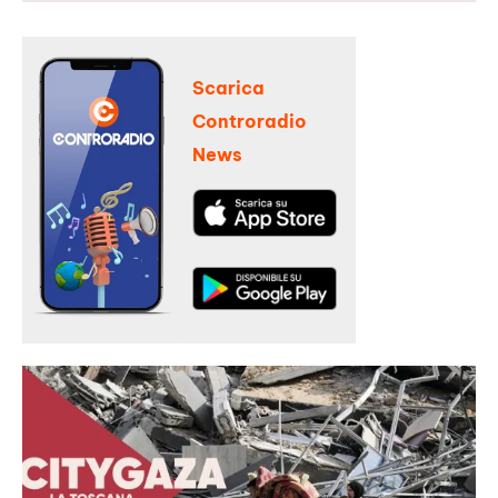
Scarica
Controradio
News