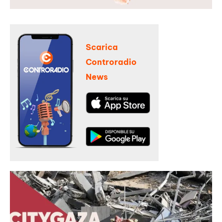
Scarica
Controradio
News