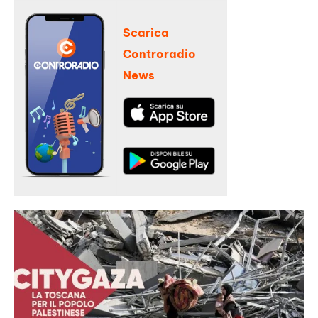
Scarica
Controradio
News