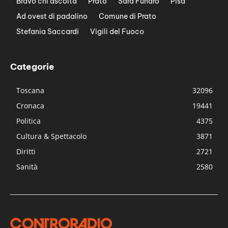
Bravo chi ascolta
Prato
Sara Funaro
Pisa
Ad ovest di padalino
Comune di Prato
Stefania Saccardi
Vigili del Fuoco
Categorie
Toscana
32096
Cronaca
19441
Politica
4375
Cultura & Spettacolo
3871
Diritti
2721
Sanità
2580