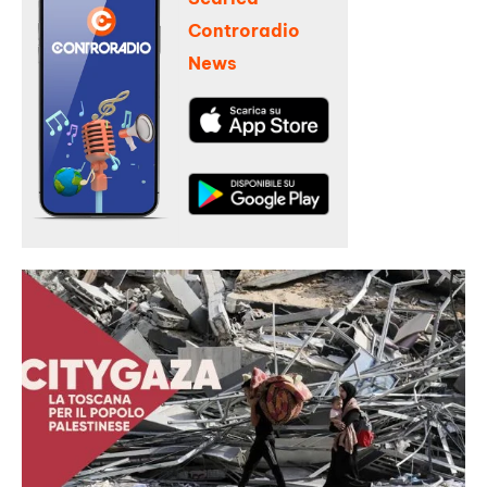
Controradio
News