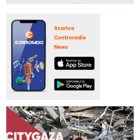
Scarica
Controradio
News