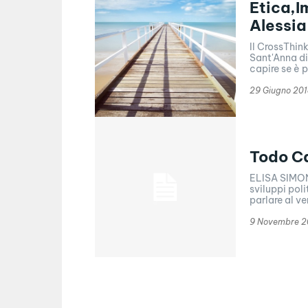
Etica,I
Alessia 
Il CrossThin
Sant'Anna di 
capire se è p
29 Giugno 201
Todo C
ELISA SIMON
sviluppi politici nazionali. MAU
parlare al ve
9 Novembre 2