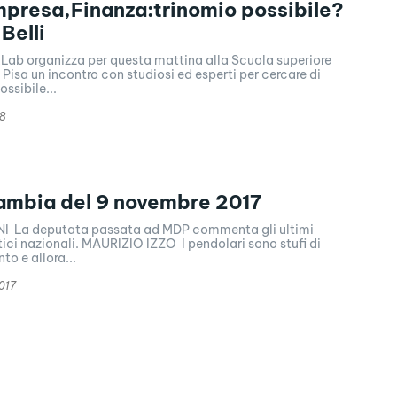
mpresa,Finanza:trinomio possibile?
Belli
kLab organizza per questa mattina alla Scuola superiore
Pisa un incontro con studiosi ed esperti per cercare di
ossibile...
8
ambia del 9 novembre 2017
I La deputata passata ad MDP commenta gli ultimi
RIZIO IZZO I pendolari sono stufi di
nto e allora...
017