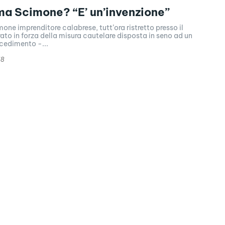
ema Scimone? “E’ un’invenzione”
one imprenditore calabrese, tutt’ora ristretto presso il
rato in forza della misura cautelare disposta in seno ad un
cedimento -...
18