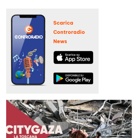
Scarica
Controradio
News