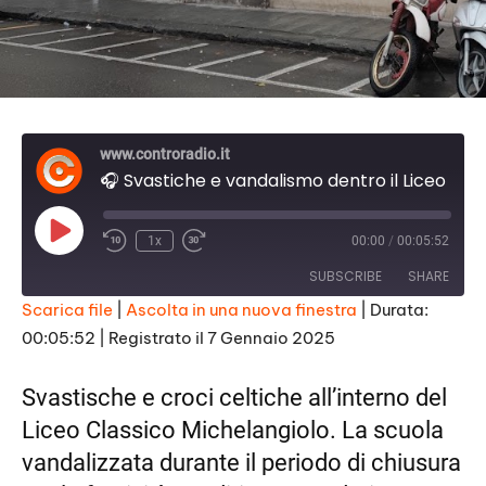
www.controradio.it
🎧 Svastiche e vandalismo dentro il Liceo Michelangiolo di Firenze, la denuncia della dirigente
P
1x
00:00
/
00:05:52
l
a
SUBSCRIBE
SHARE
y
E
Scarica file
|
Ascolta in una nuova finestra
|
Durata:
p
i
00:05:52
|
Registrato il 7 Gennaio 2025
SHARE
s
RSS FEED
o
d
LINK
Svastische e croci celtiche all’interno del
e
Liceo Classico Michelangiolo. La scuola
EMBED
vandalizzata durante il periodo di chiusura