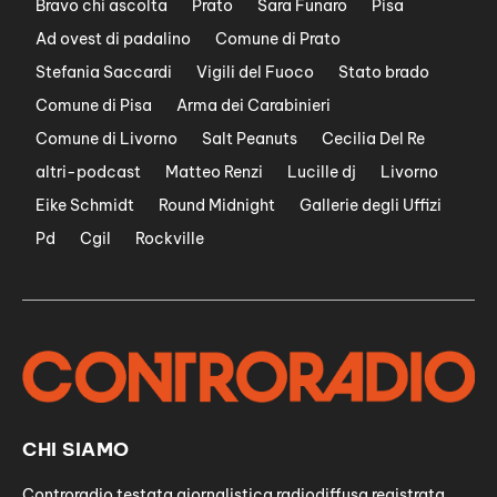
Bravo chi ascolta
Prato
Sara Funaro
Pisa
Ad ovest di padalino
Comune di Prato
Stefania Saccardi
Vigili del Fuoco
Stato brado
Comune di Pisa
Arma dei Carabinieri
Comune di Livorno
Salt Peanuts
Cecilia Del Re
altri-podcast
Matteo Renzi
Lucille dj
Livorno
Eike Schmidt
Round Midnight
Gallerie degli Uffizi
Pd
Cgil
Rockville
CHI SIAMO
Controradio testata giornalistica radiodiffusa registrata