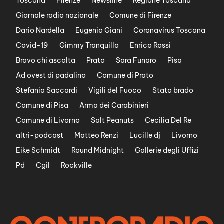
Toscana
Firenze
Newsline
Regione Toscana
Giornale radio nazionale
Comune di Firenze
Dario Nardella
Eugenio Giani
Coronavirus Toscana
Covid-19
Gimmy Tranquillo
Enrico Rossi
Bravo chi ascolta
Prato
Sara Funaro
Pisa
Ad ovest di padalino
Comune di Prato
Stefania Saccardi
Vigili del Fuoco
Stato brado
Comune di Pisa
Arma dei Carabinieri
Comune di Livorno
Salt Peanuts
Cecilia Del Re
altri-podcast
Matteo Renzi
Lucille dj
Livorno
Eike Schmidt
Round Midnight
Gallerie degli Uffizi
Pd
Cgil
Rockville