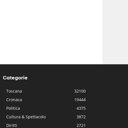
Categorie
Toscana
32100
Cronaca
19444
Politica
4375
Cultura & Spettacolo
3872
Diritti
2721