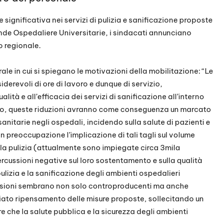
ne significativa nei servizi di pulizia e sanificazione proposte
ende Ospedaliere Universitarie, i sindacati annunciano
lo regionale.
ale in cui si spiegano le motivazioni della mobilitazione: “Le
erevoli di ore di lavoro e dunque di servizio,
ità e all’efficacia dei servizi di sanificazione all’interno
atto, queste riduzioni avranno come conseguenza un marcato
nitarie negli ospedali, incidendo sulla salute di pazienti e
n preoccupazione l’implicazione di tali tagli sul volume
la pulizia (attualmente sono impiegate circa 3mila
ercussioni negative sul loro sostentamento e sulla qualità
pulizia e la sanificazione degli ambienti ospedalieri
cisioni sembrano non solo controproducenti ma anche
ato ripensamento delle misure proposte, sollecitando un
re che la salute pubblica e la sicurezza degli ambienti