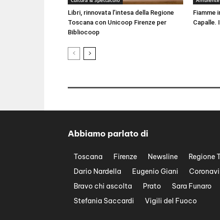
Cultura & Spettacolo
Ambiente
Libri, rinnovata l’intesa della Regione
Fiamme i
Toscana con Unicoop Firenze per
Capalle. 
Bibliocoop
Abbiamo parlato di
Toscana
Firenze
Newsline
Regione 
Dario Nardella
Eugenio Giani
Coronavi
Bravo chi ascolta
Prato
Sara Funaro
Stefania Saccardi
Vigili del Fuoco