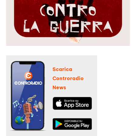
Scarica
Controradio
News