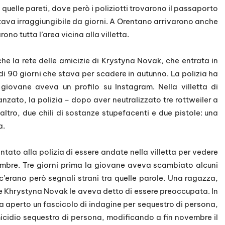
quelle pareti, dove però i poliziotti trovarono il passaporto
ltava irraggiungibile da giorni. A Orentano arrivarono anche
ono tutta l’area vicina alla villetta.
nche la rete delle amicizie di Krystyna Novak, che entrata in
 di 90 giorni che stava per scadere in autunno. La polizia ha
 giovane aveva un profilo su Instagram. Nella villetta di
nzato, la polizia – dopo aver neutralizzato tre rottweiler a
altro, due chili di sostanze stupefacenti e due pistole: una
a.
ato alla polizia di essere andate nella villetta per vedere
embre. Tre giorni prima la giovane aveva scambiato alcuni
’erano però segnali strani tra quelle parole. Una ragazza,
he Khrystyna Novak le aveva detto di essere preoccupata. In
 aperto un fascicolo di indagine per sequestro di persona,
icidio sequestro di persona, modificando a fin novembre il