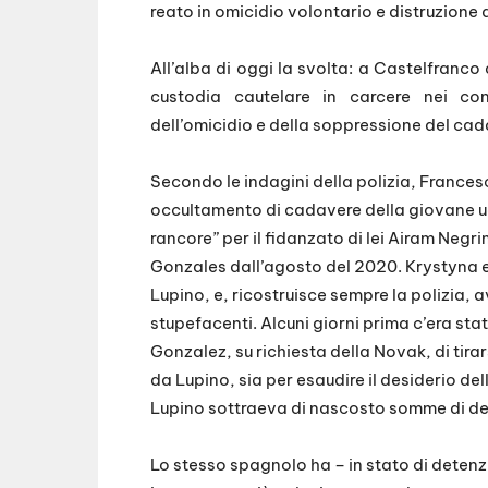
reato in omicidio volontario e distruzione 
All’alba di oggi la svolta: a Castelfranco
custodia cautelare in carcere nei con
dell’omicidio e della soppressione del cad
Secondo le indagini della polizia, Francesc
occultamento di cadavere della giovane uc
rancore” per il fidanzato di lei Airam Ne
Gonzales dall’agosto del 2020. Krystyna era
Lupino, e, ricostruisce sempre la polizia, 
stupefacenti. Alcuni giorni prima c’era sta
Gonzalez, su richiesta della Novak, di tirars
da Lupino, sia per esaudire il desiderio d
Lupino sottraeva di nascosto somme di dena
Lo stesso spagnolo ha – in stato di detenzi