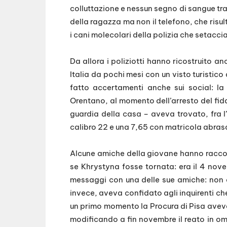
colluttazione e nessun segno di sangue tra 
della ragazza ma non il telefono, che risu
i cani molecolari della polizia che setacciar
Da allora i poliziotti hanno ricostruito a
Italia da pochi mesi con un visto turistico
fatto accertamenti anche sui social: la
Orentano, al momento dell’arresto del fida
guardia della casa – aveva trovato, fra l’
calibro 22 e una 7,65 con matricola abras
Alcune amiche della giovane hanno raccont
se Khrystyna fosse tornata: era il 4 nov
messaggi con una delle sue amiche: non c
invece, aveva confidato agli inquirenti c
un primo momento la Procura di Pisa aveva
modificando a fin novembre il reato in om