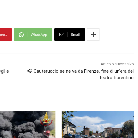
erest
WhatsApp
Email
Articolo successivo
gil e
🎧 Cauteruccio se ne va da Firenze, fine di un’era del
teatro fiorentino