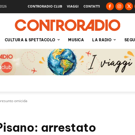
2026
CONTRORADIO CLUB
VIAGGI
CONTATTI
CULTURA & SPETTACOLO
MUSICA
LA RADIO
SEGU
presunto omicida
isano: arrestato