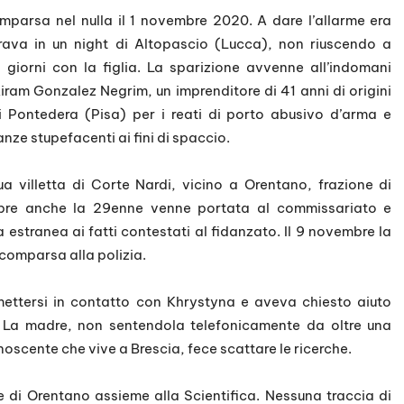
mparsa nel nulla il 1 novembre 2020. A dare l’allarme era
rava in un night di Altopascio (Lucca), non riuscendo a
 giorni con la figlia. La sparizione avvenne all’indomani
ram Gonzalez Negrim, un imprenditore di 41 anni di origini
 Pontedera (Pisa) per i reati di porto abusivo d’arma e
anze stupefacenti ai fini di spaccio.
ua villetta di Corte Nardi, vicino a Orentano, frazione di
tobre anche la 29enne venne portata al commissariato e
estranea ai fatti contestati al fidanzato. Il 9 novembre la
comparsa alla polizia.
ettersi in contatto con Khrystyna e aveva chiesto aiuto
. La madre, non sentendola telefonicamente da oltre una
oscente che vive a Brescia, fece scattare le ricerche.
ne di Orentano assieme alla Scientifica. Nessuna traccia di