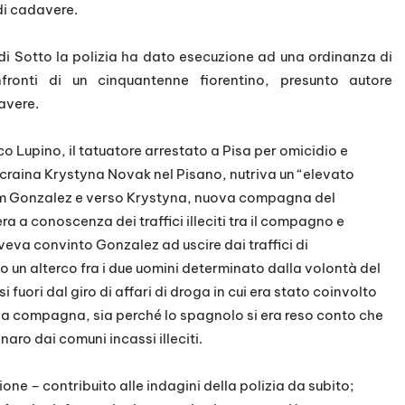
di cadavere.
 di Sotto la polizia ha dato esecuzione ad una ordinanza di
fronti di un cinquantenne fiorentino, presunto autore
avere.
o Lupino, il tatuatore arrestato a Pisa per omicidio e
raina Krystyna Novak nel Pisano, nutriva un “elevato
grim Gonzalez e verso Krystyna, nuova compagna del
 a conoscenza dei traffici illeciti tra il compagno e
aveva convinto Gonzalez ad uscire dai traffici di
to un alterco fra i due uomini determinato dalla volontà del
i fuori dal giro di affari di droga in cui era stato coinvolto
ella compagna, sia perché lo spagnolo si era reso conto che
ro dai comuni incassi illeciti.
one – contribuito alle indagini della polizia da subito;