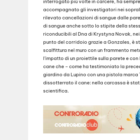
interrogato più volte in carcere, ha sempre
accompagnato gli investigatori nei soprallu
rilevato cancellazioni di sangue dalle pare
di sangue anche sotto lo stipite della stes
riconducibili al Dna di Krystyna Novak, nei 
punto del corridoio grazie a Gonzales, è st
scalfittura nel muro con un frammento meta
l’impatto di un proiettile sulla parete e co
cane che – come ha testimoniato la preced
giardino da Lupino con una pistola marca T
dissotterrato il cane: nella carcassa è st
scientifica.