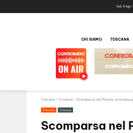
Sab 8 Ago 
CHI SIAMO
TOSCANA
Toscana
Cronaca
Scomparsa nel Pisano: arrestato 
Toscana
Cronaca
Scomparsa nel P