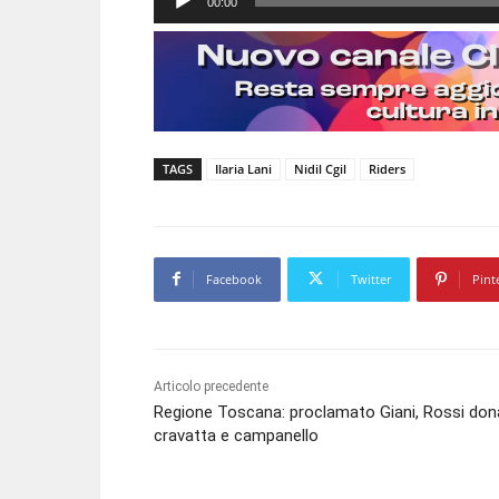
00:00
u
d
i
o
P
l
TAGS
Ilaria Lani
Nidil Cgil
Riders
a
y
e
r
Facebook
Twitter
Pint
Articolo precedente
Regione Toscana: proclamato Giani, Rossi don
cravatta e campanello