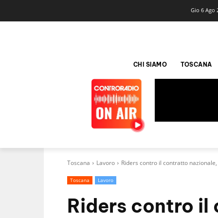
Gio 6 Ago 
CHI SIAMO
TOSCANA
Toscana
Lavoro
Riders contro il contratto nazionale
Toscana
Lavoro
Riders contro il