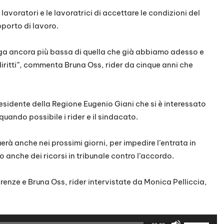
avoratori e le lavoratrici di accettare le condizioni del
pporto di lavoro.
ga ancora più bassa di quella che già abbiamo adesso e
iritti”, commenta Bruna Oss, rider da cinque anni che
residente della Regione Eugenio Giani che si è interessato
quando possibile i rider e il sindacato.
rà anche nei prossimi giorni, per impedire l’entrata in
o anche dei ricorsi in tribunale contro l’accordo.
irenze
e Bruna Oss, rider intervistate da Monica Pelliccia,
U