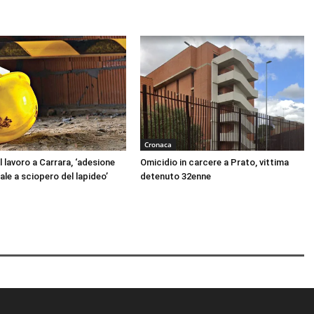
/
g
i
ù
p
e
r
a
Cronaca
u
 lavoro a Carrara, ‘adesione
Omicidio in carcere a Prato, vittima
m
ale a sciopero del lapideo’
detenuto 32enne
e
n
t
a
r
e
o