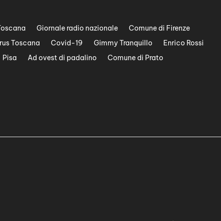
d
i
Toscana
Giornale radio nazionale
Comune di Firenze
m
i
rus Toscana
Covid-19
Gimmy Tranquillo
Enrico Rossi
n
Pisa
Ad ovest di padalino
Comune di Prato
u
i
r
e
i
l
v
o
l
u
m
e