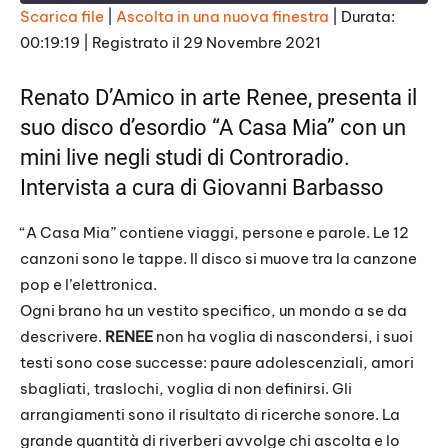
E
Scarica file
|
Ascolta in una nuova finestra
|
Durata:
p
i
00:19:19
|
Registrato il 29 Novembre 2021
SHARE
s
RSS FEED
o
d
LINK
Renato D’Amico in arte Renee, presenta il
e
suo disco d’esordio “A Casa Mia” con un
EMBED
mini live negli studi di Controradio.
Intervista a cura di
Giovanni Barbasso
“A Casa Mia” contiene viaggi, persone e parole. Le 12
canzoni sono le tappe. Il disco si muove tra la canzone
pop e l’elettronica.
Ogni brano ha un vestito specifico, un mondo a se da
descrivere.
RENEE
non ha voglia di nascondersi, i suoi
testi sono cose successe: paure adolescenziali, amori
sbagliati, traslochi, voglia di non definirsi. Gli
arrangiamenti sono il risultato di ricerche sonore. La
grande quantità di riverberi avvolge chi ascolta e lo