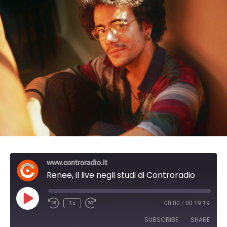
www.controradio.it
Renee, il live negli studi di Controradio
P
1x
00:00
/
00:19:19
l
a
SUBSCRIBE
SHARE
y