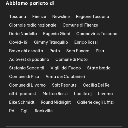
Abbiamo parlato di
Toscana
Firenze
Newsline
Regione Toscana
Giornale radio nazionale
Comune di Firenze
Dario Nardella
Eugenio Giani
Coronavirus Toscana
Covid-19
Gimmy Tranquillo
Enrico Rossi
Bravo chi ascolta
Prato
Sara Funaro
Pisa
Ad ovest di padalino
Comune di Prato
Stefania Saccardi
Vigili del Fuoco
Stato brado
Comune di Pisa
Arma dei Carabinieri
Comune di Livorno
Salt Peanuts
Cecilia Del Re
altri-podcast
Matteo Renzi
Lucille dj
Livorno
Eike Schmidt
Round Midnight
Gallerie degli Uffizi
Pd
Cgil
Rockville