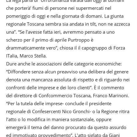
La lega parla di “Un’ordinanza varata dall’oggi al domani
che porterà’ fiumi di persone nei supermercati nel
pomeriggio di oggi e nella giornata di domani. La giunta
regionale Toscana sembra sia andata in tilt, non ne azzecca
una”. “Se l’avesse fatta ieri, avremmo pensato a uno
scherzo per il primo di aprile Purtroppo è
drammaticamente vero”, chiosa il il capogruppo di Forza
ITalia, Marco Stella.
Dure anche le associazioni delle categorie economiche:
“Diffondere senza alcun preavviso una delibera del genere
denota una mancanza assoluta di rispetto e di riguardo nei
confronti delle imprese e dei loro clienti”. È il commento
del direttore di Confcommercio Toscana, Franco Marinoni.
“Per la tutela delle imprese- conclude il presidente
regionale di Confesercenti Nico Gronchi- o la Regione ritira
l’atto o lo modifica in maniera sostanziale, oppure
emergerà il tema del danno procurato da questo assurdo
ed immotivato provvedimento”. L’atto siglato da Giani