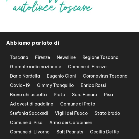
Abbiamo parlato di
Toscana
Firenze
Newsline
Regione Toscana
Giornale radio nazionale
Comune di Firenze
Dario Nardella
Eugenio Giani
Coronavirus Toscana
Covid-19
Gimmy Tranquillo
Enrico Rossi
Bravo chi ascolta
Prato
Sara Funaro
Pisa
Ad ovest di padalino
Comune di Prato
Stefania Saccardi
Vigili del Fuoco
Stato brado
Comune di Pisa
Arma dei Carabinieri
Comune di Livorno
Salt Peanuts
Cecilia Del Re