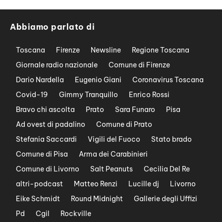
Abbiamo parlato di
Toscana
Firenze
Newsline
Regione Toscana
Giornale radio nazionale
Comune di Firenze
Dario Nardella
Eugenio Giani
Coronavirus Toscana
Covid-19
Gimmy Tranquillo
Enrico Rossi
Bravo chi ascolta
Prato
Sara Funaro
Pisa
Ad ovest di padalino
Comune di Prato
Stefania Saccardi
Vigili del Fuoco
Stato brado
Comune di Pisa
Arma dei Carabinieri
Comune di Livorno
Salt Peanuts
Cecilia Del Re
altri-podcast
Matteo Renzi
Lucille dj
Livorno
Eike Schmidt
Round Midnight
Gallerie degli Uffizi
Pd
Cgil
Rockville