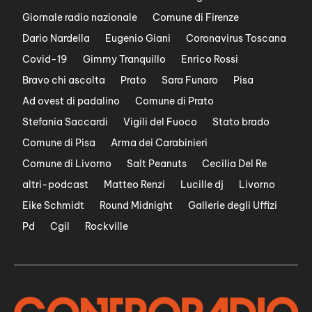
Giornale radio nazionale
Comune di Firenze
Dario Nardella
Eugenio Giani
Coronavirus Toscana
Covid-19
Gimmy Tranquillo
Enrico Rossi
Bravo chi ascolta
Prato
Sara Funaro
Pisa
Ad ovest di padalino
Comune di Prato
Stefania Saccardi
Vigili del Fuoco
Stato brado
Comune di Pisa
Arma dei Carabinieri
Comune di Livorno
Salt Peanuts
Cecilia Del Re
altri-podcast
Matteo Renzi
Lucille dj
Livorno
Eike Schmidt
Round Midnight
Gallerie degli Uffizi
Pd
Cgil
Rockville