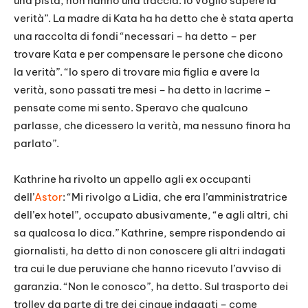
una pista, non hanno una traccia. Io voglio sapere la
verità”. La madre di Kata ha ha detto che è stata aperta
una raccolta di fondi “necessari – ha detto – per
trovare Kata e per compensare le persone che dicono
la verità”. “Io spero di trovare mia figlia e avere la
verità, sono passati tre mesi – ha detto in lacrime –
pensate come mi sento. Speravo che qualcuno
parlasse, che dicessero la verità, ma nessuno finora ha
parlato”.
Kathrine ha rivolto un appello agli ex occupanti
dell’
Astor
: “Mi rivolgo a Lidia, che era l’amministratrice
dell’ex hotel”, occupato abusivamente, “e agli altri, chi
sa qualcosa lo dica.” Kathrine, sempre rispondendo ai
giornalisti, ha detto di non conoscere gli altri indagati
tra cui le due peruviane che hanno ricevuto l’avviso di
garanzia. “Non le conosco”, ha detto. Sul trasporto dei
trolley da parte di tre dei cinque indagati – come