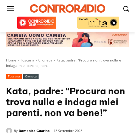
Home
Toscana
Cronaca
Kata, padre: "Procura non trova nulla e
indaga miei parenti, non...
Toscana
Cronaca
Kata, padre: “Procura non
trova nulla e indaga miei
parenti, non va bene!”
By
Domenico Guarino
13 Settembre 2023