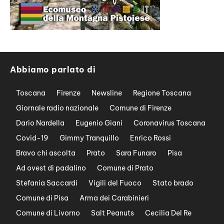
Abbiamo parlato di
Toscana
Firenze
Newsline
Regione Toscana
Giornale radio nazionale
Comune di Firenze
Dario Nardella
Eugenio Giani
Coronavirus Toscana
Covid-19
Gimmy Tranquillo
Enrico Rossi
Bravo chi ascolta
Prato
Sara Funaro
Pisa
Ad ovest di padalino
Comune di Prato
Stefania Saccardi
Vigili del Fuoco
Stato brado
Comune di Pisa
Arma dei Carabinieri
Comune di Livorno
Salt Peanuts
Cecilia Del Re