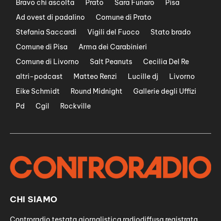
Bravo chi ascolta
Prato
Sara Funaro
Pisa
Ad ovest di padalino
Comune di Prato
Stefania Saccardi
Vigili del Fuoco
Stato brado
Comune di Pisa
Arma dei Carabinieri
Comune di Livorno
Salt Peanuts
Cecilia Del Re
altri-podcast
Matteo Renzi
Lucille dj
Livorno
Eike Schmidt
Round Midnight
Gallerie degli Uffizi
Pd
Cgil
Rockville
CHI SIAMO
Controradio testata giornalistica radiodiffusa registrata