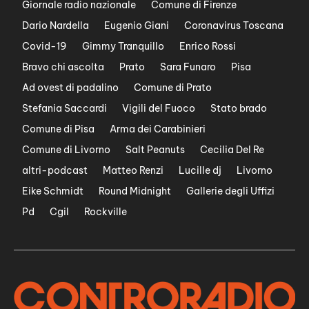
Giornale radio nazionale
Comune di Firenze
Dario Nardella
Eugenio Giani
Coronavirus Toscana
Covid-19
Gimmy Tranquillo
Enrico Rossi
Bravo chi ascolta
Prato
Sara Funaro
Pisa
Ad ovest di padalino
Comune di Prato
Stefania Saccardi
Vigili del Fuoco
Stato brado
Comune di Pisa
Arma dei Carabinieri
Comune di Livorno
Salt Peanuts
Cecilia Del Re
altri-podcast
Matteo Renzi
Lucille dj
Livorno
Eike Schmidt
Round Midnight
Gallerie degli Uffizi
Pd
Cgil
Rockville