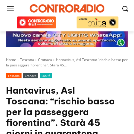
Home
Toscana
Cronaca
Hantavirus, Asl Toscana: "rischio basso per
la passeggera fiorentina". Starà 45...
Toscana
Cronaca
Sanità
Hantavirus, Asl
Toscana: “rischio basso
per la passeggera
fiorentina”. Starà 45
giorni in quarantena