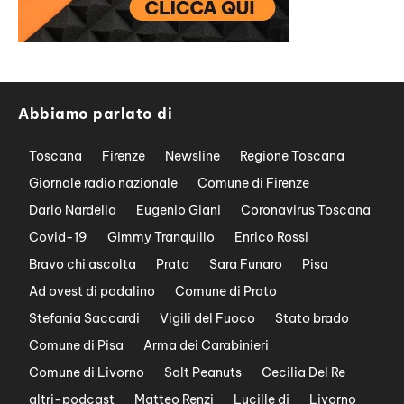
Abbiamo parlato di
Toscana
Firenze
Newsline
Regione Toscana
Giornale radio nazionale
Comune di Firenze
Dario Nardella
Eugenio Giani
Coronavirus Toscana
Covid-19
Gimmy Tranquillo
Enrico Rossi
Bravo chi ascolta
Prato
Sara Funaro
Pisa
Ad ovest di padalino
Comune di Prato
Stefania Saccardi
Vigili del Fuoco
Stato brado
Comune di Pisa
Arma dei Carabinieri
Comune di Livorno
Salt Peanuts
Cecilia Del Re
altri-podcast
Matteo Renzi
Lucille dj
Livorno