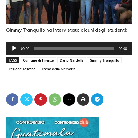
Gimmy Tranquillo ha intervistato alcuni degli studenti:
A
00:00
00:00
u
TAGS
Comune di Firenze
Dario Nardella
Gimmy Tranquillo
d
Regione Toscana
Treno della Memoria
i
o
P
l
a
y
e
r