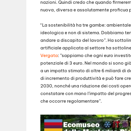
nazioni. Quindi credo che quando firmere
nuova, diversa e assolutamente proficua pe
“La sostenibilità ha tre gambe: ambientale
ideologica e non di sistema. Dobbiamo ten
andare a discapito del lavoro”. Ha sottoli
artificiale applicata al settore ha sottolin
Vergata
: ”sappiamo che ogni euro investito
potenziale di 3 euro. Nel mondo si sono già i
a un impatto stimato di oltre 6 miliardi di do
di incremento di produttività e può fare cre
2030, nonché una riduzione dei costi opera
constatare con mano l’impatto del progre
che occorre regolamentare”.