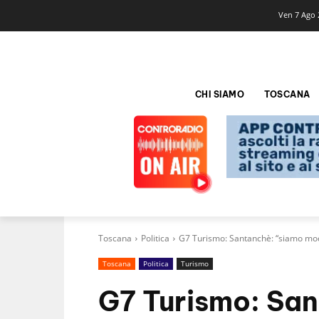
Ven 7 Ago 
CHI SIAMO
TOSCANA
Toscana
Politica
G7 Turismo: Santanchè: “siamo model
Toscana
Politica
Turismo
G7 Turismo: San