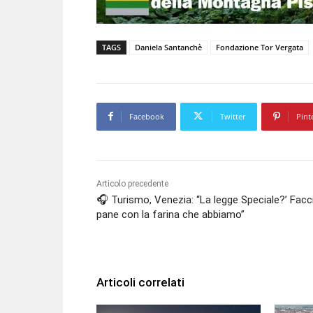
TAGS
Daniela Santanchè
Fondazione Tor Vergata
Facebook
Twitter
Pint
Articolo precedente
🎧 Turismo, Venezia: “La legge Speciale?’ Facc
pane con la farina che abbiamo”
Articoli correlati