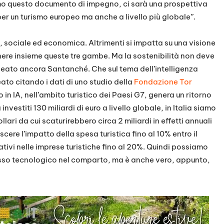
mo questo documento di impegno, ci sarà una prospettiva
r un turismo europeo ma anche a livello più globale”.
, sociale ed economica. Altrimenti si impatta su una visione
ere insieme queste tre gambe. Ma la sostenibilità non deve
neato ancora Santanché. Che sul tema dell’intelligenza
eato citando i dati di uno studio della
Fondazione Tor
 in IA, nell’ambito turistico dei Paesi G7, genera un ritorno
nvestiti 130 miliardi di euro a livello globale, in Italia siamo
llari da cui scaturirebbero circa 2 miliardi in effetti annuali
scere l’impatto della spesa turistica fino al 10% entro il
tivi nelle imprese turistiche fino al 20%. Quindi possiamo
sso tecnologico nel comparto, ma è anche vero, appunto,