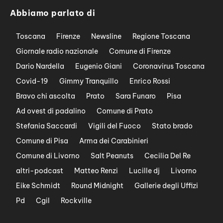
Abbiamo parlato di
Toscana
Firenze
Newsline
Regione Toscana
Giornale radio nazionale
Comune di Firenze
Dario Nardella
Eugenio Giani
Coronavirus Toscana
Covid-19
Gimmy Tranquillo
Enrico Rossi
Bravo chi ascolta
Prato
Sara Funaro
Pisa
Ad ovest di padalino
Comune di Prato
Stefania Saccardi
Vigili del Fuoco
Stato brado
Comune di Pisa
Arma dei Carabinieri
Comune di Livorno
Salt Peanuts
Cecilia Del Re
altri-podcast
Matteo Renzi
Lucille dj
Livorno
Eike Schmidt
Round Midnight
Gallerie degli Uffizi
Pd
Cgil
Rockville