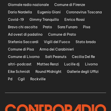
Giornale radio nazionale
Comune di Firenze
Dario Nardella
Eugenio Giani
Coronavirus Toscana
Covid-19
Gimmy Tranquillo
Enrico Rossi
Bravo chi ascolta
Prato
Sara Funaro
Pisa
Ad ovest di padalino
Comune di Prato
Stefania Saccardi
Vigili del Fuoco
Stato brado
Comune di Pisa
Arma dei Carabinieri
Comune di Livorno
Salt Peanuts
Cecilia Del Re
altri-podcast
Matteo Renzi
Lucille dj
Livorno
Eike Schmidt
Round Midnight
Gallerie degli Uffizi
Pd
Cgil
Rockville