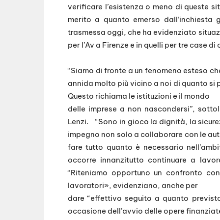
verificare l’esistenza o meno di queste si
merito a quanto emerso dall’inchiesta g
trasmessa oggi, che ha evidenziato situazi
per l’Av a Firenze e in quelli per tre case d
“Siamo di fronte a un fenomeno esteso che 
annida molto più vicino a noi di quanto s
Questo richiama le istituzioni e il mondo
delle imprese a non nascondersi”, sottol
Lenzi. “Sono in gioco la dignità, la sicurez
impegno non solo a collaborare con le auto
fare tutto quanto è necessario nell’am
occorre innanzitutto continuare a lavora
“Riteniamo opportuno un confronto con
lavoratori», evidenziano, anche per
dare “effettivo seguito a quanto previsto
occasione dell’avvio delle opere finanziate 