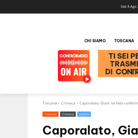
Sab 8 Ago 
CHI SIAMO
TOSCANA
Toscana
Cronaca
Caporalato, Giani 'se fatti confe
Toscana
Cronaca
Lavoro
Caporalato, Gian