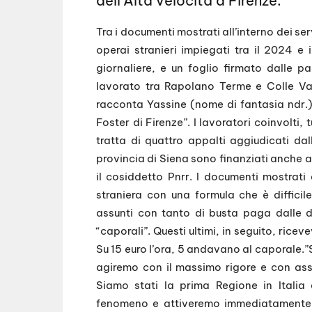
dell’Alta velocità a Firenze.
Tra i documenti mostrati all’interno dei se
operai stranieri impiegati tra il 2024 e i
giornaliere, e un foglio firmato dalle pa
lavorato tra Rapolano Terme e Colle Va
racconta Yassine (nome di fantasia ndr.)
Foster di Firenze”. I lavoratori coinvolti,
tratta di quattro appalti aggiudicati dal
provincia di Siena sono finanziati anche a
il cosiddetto Pnrr. I documenti mostrati 
straniera con una formula che è difficile
assunti con tanto di busta paga dalle d
“caporali”. Questi ultimi, in seguito, ric
Su 15 euro l’ora, 5 andavano al caporale.”
agiremo con il massimo rigore e con ass
Siamo stati la prima Regione in Itali
fenomeno e attiveremo immediatamente i s