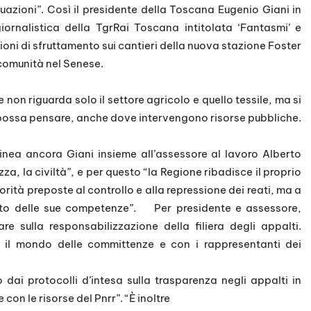
tuazioni”. Così il presidente della Toscana Eugenio Giani in
iornalistica della TgrRai Toscana intitolata ‘Fantasmi’ e
oni di sfruttamento sui cantieri della nuova stazione Foster
i comunità nel Senese.
non riguarda solo il settore agricolo e quello tessile, ma si
i possa pensare, anche dove intervengono risorse pubbliche.
inea ancora Giani insieme all’assessore al lavoro Alberto
za, la civiltà”, e per questo “la Regione ribadisce il proprio
rità preposte al controllo e alla repressione dei reati, ma a
bito delle sue competenze”. Per presidente e assessore,
re sulla responsabilizzazione della filiera degli appalti.
 il mondo delle committenze e con i rappresentanti dei
 dai protocolli d’intesa sulla trasparenza negli appalti in
con le risorse del Pnrr”. “È inoltre