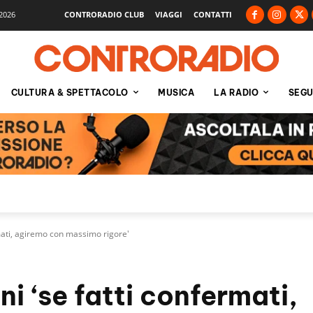
2026
CONTRORADIO CLUB
VIAGGI
CONTATTI
CULTURA & SPETTACOLO
MUSICA
LA RADIO
SEGU
rmati, agiremo con massimo rigore'
i ‘se fatti confermati,