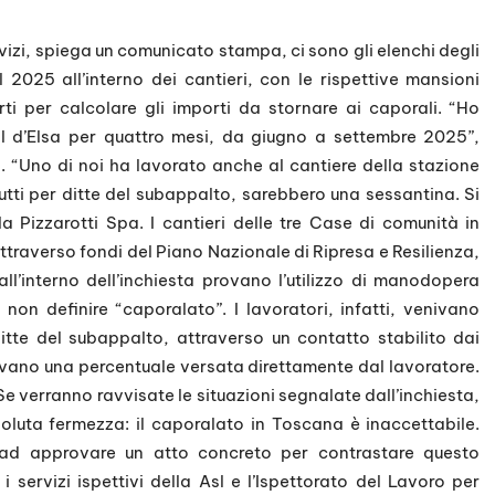
rvizi, spiega un comunicato stampa, ci sono gli elenchi degli
l 2025 all’interno dei cantieri, con le rispettive mansioni
rti per calcolare gli importi da stornare ai caporali. “Ho
l d’Elsa per quattro mesi, da giugno a settembre 2025”,
. “Uno di noi ha lavorato anche al cantiere della stazione
 tutti per ditte del subappalto, sarebbero una sessantina. Si
la Pizzarotti Spa. I cantieri delle tre Case di comunità in
ttraverso fondi del Piano Nazionale di Ripresa e Resilienza,
all’interno dell’inchiesta provano l’utilizzo di manodopera
 non definire “caporalato”. I lavoratori, infatti, venivano
itte del subappalto, attraverso un contatto stabilito dai
evevano una percentuale versata direttamente dal lavoratore.
Se verranno ravvisate le situazioni segnalate dall’inchiesta,
oluta fermezza: il caporalato in Toscana è inaccettabile.
a ad approvare un atto concreto per contrastare questo
ervizi ispettivi della Asl e l’Ispettorato del Lavoro per