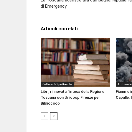
La Toscana aderisce alla campagna ‘Ripudia’ la
di Emergency
Articoli correlati
Cultura & Spettacolo
Ambiente
Libri, rinnovata l’intesa della Regione
Fiamme i
Toscana con Unicoop Firenze per
Capalle. 
Bibliocoop