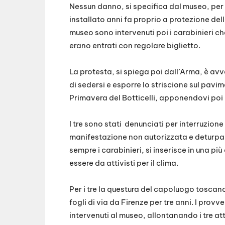
Nessun danno, si specifica dal museo, per i
installato anni fa proprio a protezione della
museo sono intervenuti poi i carabinieri ch
erano entrati con regolare biglietto.
La protesta, si spiega poi dall’Arma, è avv
di sedersi e esporre lo striscione sul pavi
Primavera del Botticelli, apponendovi poi 
I tre sono stati denunciati per interruzione
manifestazione non autorizzata e deturpa
sempre i carabinieri, si inserisce in una pi
essere da attivisti per il clima.
Per i tre la questura del capoluogo toscano
fogli di via da Firenze per tre anni. I prov
intervenuti al museo, allontanando i tre att