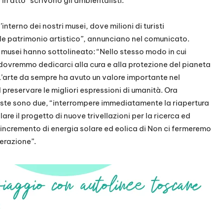
 in atto” scrivono gli ambientalisti.
nterno dei nostri musei, dove milioni di turisti
e patrimonio artistico”, annunciano nel comunicato.
 musei hanno sottolineato: “Nello stesso modo in cui
 dovremmo dedicarci alla cura e alla protezione del pianeta
L’arte da sempre ha avuto un valore importante nel
el preservare le migliori espressioni di umanità. Ora
ieste sono due, “interrompere immediatamente la riapertura
re il progetto di nuove trivellazioni per la ricerca ed
 incremento di energia solare ed eolica di Non ci fermeremo
derazione”.