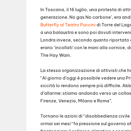
In Toscana, il 16 luglio, una protesta di at
generazione. No gas No carbone’, era andat
Butterfly al Teatro Puccini
di Torre del Lago
a una balaustra e sono poi dovuti intervenire
Londra invece, secondo quanto riportato dal
erano ‘incollati’ con le mani alla cornice
The Hay Wain.
La stessa organizzazione di attivisti che 
“Al giorno d’oggi è possibile vedere una P
siccità lo rendono sempre più difficile. A
d’allarme: stiamo andando verso un collas
Firenze, Venezia, Milano e Roma”.
Tornano le azioni di “disobbedienza civil
ormai sei mesi “fa pressione sul governo 