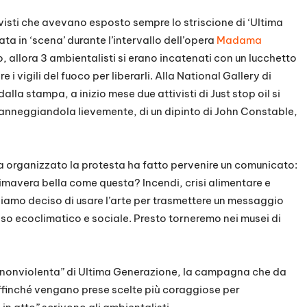
tivisti che avevano esposto sempre lo striscione di ‘Ultima
a in ‘scena’ durante l’intervallo dell’opera
Madama
, allora 3 ambientalisti si erano incatenati con un lucchetto
 i vigili del fuoco per liberarli. Alla National Gallery di
la stampa, a inizio mese due attivisti di Just stop oil si
, danneggiandola lievemente, di un dipinto di John Constable,
ha organizzato la protesta ha fatto pervenire un comunicato:
rimavera bella come questa? Incendi, crisi alimentare e
bbiamo deciso di usare l’arte per trasmettere un messaggio
so ecoclimatico e sociale. Presto torneremo nei musei di
e nonviolenta” di Ultima Generazione, la campagna che da
affinché vengano prese scelte più coraggiose per