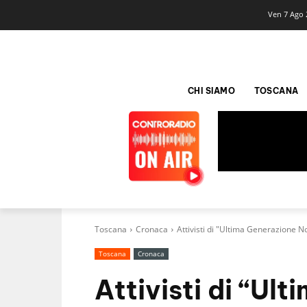
Ven 7 Ago 
CHI SIAMO
TOSCANA
Toscana
Cronaca
Attivisti di "Ultima Generazione N
Toscana
Cronaca
Attivisti di “Ul