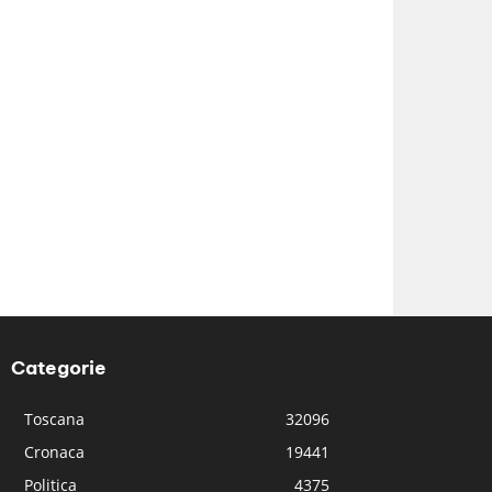
Categorie
Toscana
32096
Cronaca
19441
Politica
4375